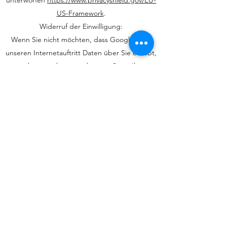
unterworfen
https://www.privacyshield.gov/EU-
US-Framework
.
Widerruf der Einwilligung:
Wenn Sie nicht möchten, dass Google über
unseren Internetauftritt Daten über Sie erhebt,
verarbeitet oder nutzt, können Sie in Ihrem
Browsereinstellungen JavaScript deaktivieren.
In diesem Fall können Sie unsere Webseite
jedoch nicht oder nur eingeschränkt nutzen.
Bereitstellung vorgeschrieben oder
erforderlich:
Die Bereitstellung Ihrer personenbezogenen
Daten erfolgt freiwillig, allein auf Basis Ihrer
Einwilligung. Sofern Sie den Zugriff
unterbinden, kann es hierdurch zu
Funktionseinschränkungen auf der Website
kommen.